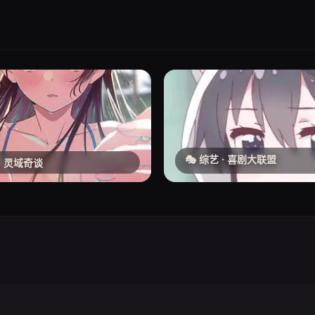
🎭 综艺 · 喜剧大联盟
 · 灵域奇谈