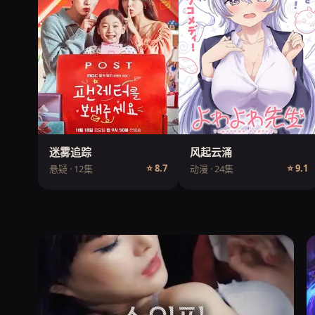
迷雾追踪
风起云涌
⭐ 8.7
⭐ 9.1
悬疑 · 12集
动漫 · 24集