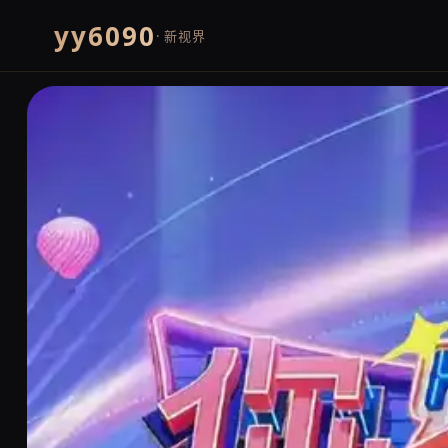
yy6090
· 新视界