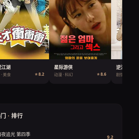
觉江湖
星际游侠
逆流而上
⭐ 8.2
⭐ 8.6
· 美食
动漫 · 科幻
剧情 · 电影
热门
·
排行
暗夜追光 第四季
9.2