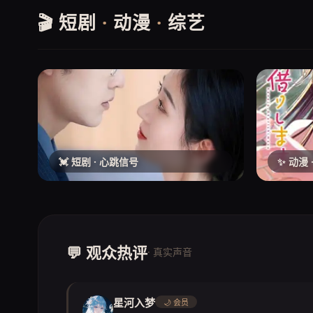
🎬 短剧
·
动漫
·
综艺
💓 短剧 · 心跳信号
✨ 动漫
💬 观众热评
· 真实声音
星河入梦
🌙 会员