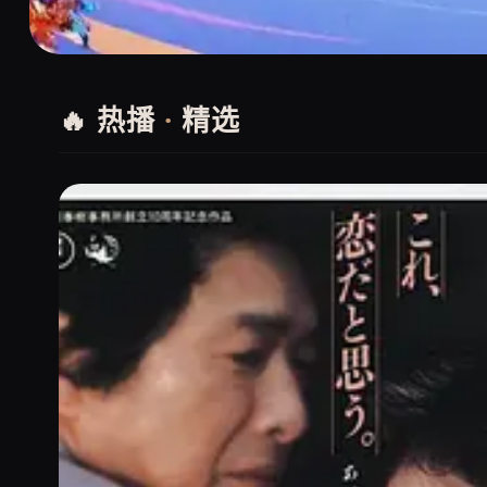
🔥 热播
·
精选