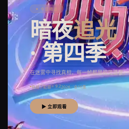
✦ 今日精选
暗夜
追光
· 第四季
在迷雾中寻找真相，每一帧都是视觉盛宴。
⭐ 9.2
悬疑 / 犯罪
2026 · 全16集
▶ 立即观看