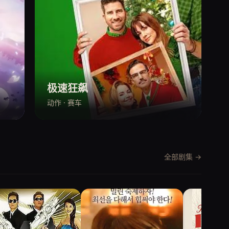
极速狂飙
动作 · 赛车
全部剧集 →