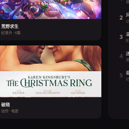
悬
2
动
荒野求生
纪录片 · 6集
3
剧
4
悬
5
动
破晓
动作 · 电影