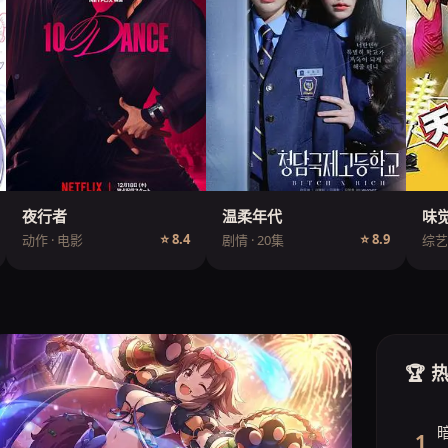
夜行者
温柔年代
味
⭐ 8.4
⭐ 8.9
动作 · 电影
剧情 · 20集
综艺 
🏆 
1